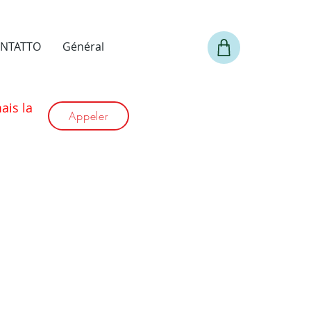
NTATTO
Général
is la
Appeler