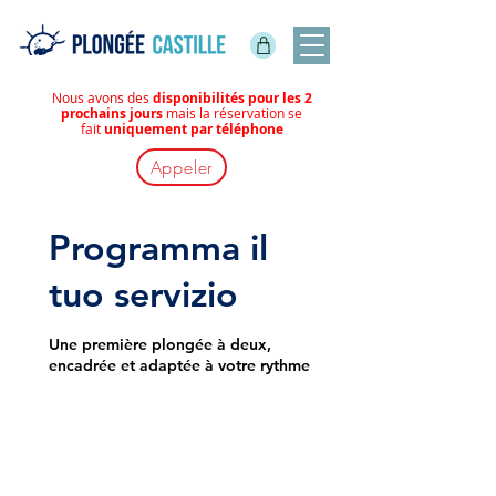
Nous avons des
disponibilités pour les 2
prochains jours
mais la réservation se
fait
uniquement par téléphone
Appeler
Programma il
tuo servizio
Une première plongée à deux,
encadrée et adaptée à votre rythme