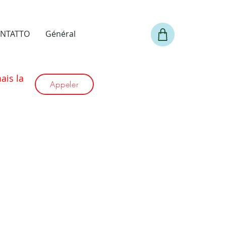
NTATTO
Général
is la
Appeler