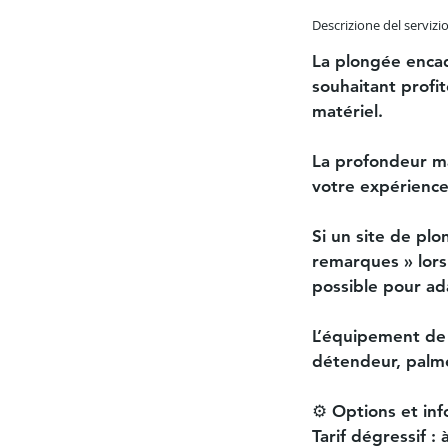
Descrizione del servizi
La plongée encad
souhaitant profi
matériel.
La profondeur ma
votre expérience
Si un site de plo
remarques » lors
possible pour ada
L’équipement de 
détendeur, palme
⚙️ Options et in
Tarif dégressif :