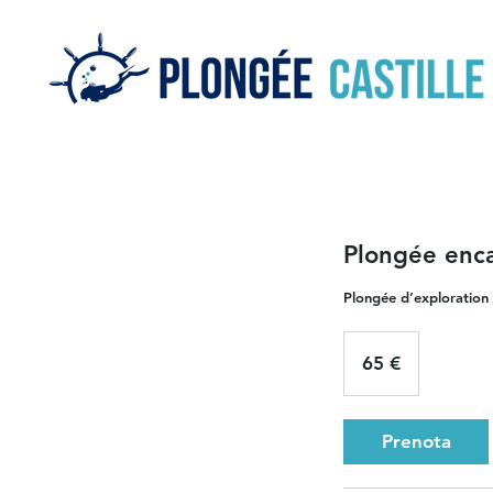
Plongée enc
Plongée d’exploration 
65
euro
65 €
Prenota