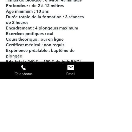
Temps de plongée : environ 45 minutes
Profondeur : de 2 à 12 mètres
Âge minimum : 10 ans
Durée totale de la formation : 3 séances
de 2 heures
Encadrement : 4 plongeurs maximum
Exercices pratiques : oui
Cours théorique : oui en ligne
Certificat médical : non requis
Expérience préalable : baptême de
plongée
Prix total : 240 € + 150 € de frais PADI
(théorie + certification)
Télephone
Email
Regole di annullamento
Pour annuler ou reporter, merci de nous
prévenir par téléphone au moins 48
heures à l'avance.